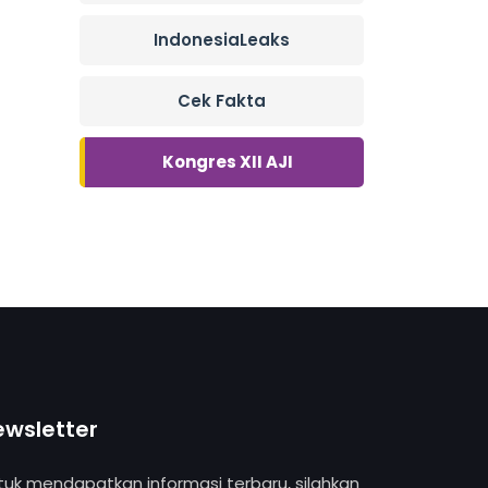
IndonesiaLeaks
Cek Fakta
Kongres XII AJI
ewsletter
tuk mendapatkan informasi terbaru, silahkan