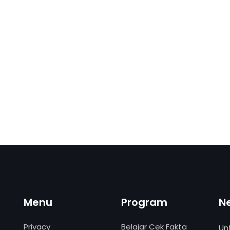
Menu
Program
N
Privacy
Belajar Cek Fakta
Un