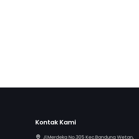
Kontak Kami
Jl.Merdeka No.305 Kec.Bandung Wetan,