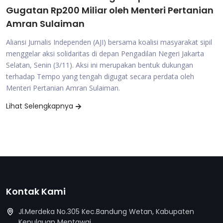
Gugatan Rp200 Miliar oleh Menteri Pertanian
Amran Sulaiman
Aliansi Jurnalis Independen (AJI) bersama koalisi masyarakat sipil
menggelar aksi solidaritas di depan Pengadilan Negeri Jakarta
Selatan, Senin (3/11). Aksi ini merupakan bentuk dukungan
terhadap Tempo yang tengah digugat secara perdata oleh
Menteri Pertanian Amran Sulaiman.
Lihat Selengkapnya
Kontak Kami
Jl.Merdeka No.305 Kec.Bandung Wetan, Kabupaten
Kepulauan Mentawai